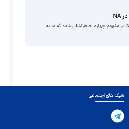
نوامبر 30, 22
 NA
رفتا
اصول رهبری و خدمات در NA در مفهوم چهارم خاطرنشان شده که ما به
رفتا
در آ
شبکه های اجتماعی