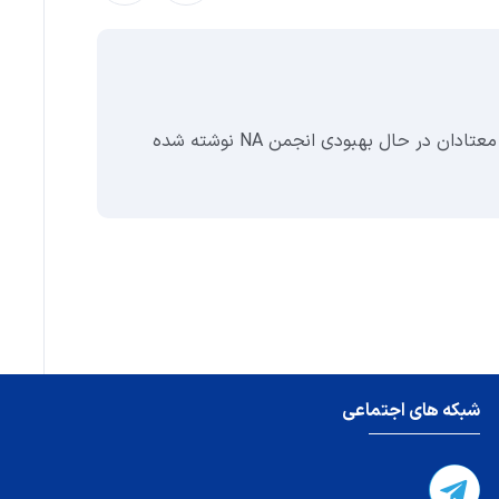
دسامبر 21, 
کتاب
این جزوهٔ ساده که توسط معتادان در حال بهبودی انجمن NA نوشته شده
مستق
شبکه های اجتماعی