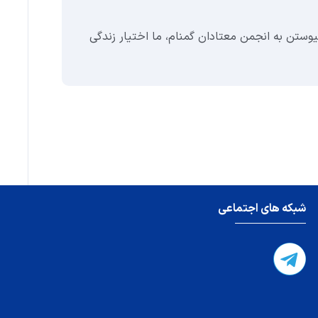
برن
وستن به انجمن معتادان گمنام، ما اختیار زندگی
برنا
و مر
شبکه های اجتماعی